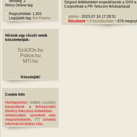
Vendég: 2
Szigorú feltételekkel engedélyezte a GVH a
Nincs Online tag
Csoportnak a PR-Telecom felvásárlását
Regisztráltak: 1,401
admin
- 2025.07.16 17:28:51
Legújabb tag:
Kis Ferenc
Részletek
~
0 hozzászólás
~ 876 megnyi
Híreink egy részét nekik
köszönhetjük:
SzolJOn.hu
Police.hu
MTI.hu
Köszönjük!
Cookie Info
Honlapunkon
sütiket (cookie)
használunk a felhasználói
élmény fokozása érdekében.
Amennyiben szeretnél vele
megismerkedni,
ITT
bővebb
információt találsz róla.