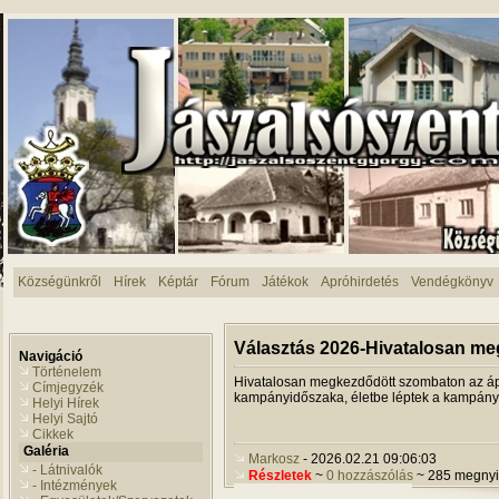
Községünkről
Hírek
Képtár
Fórum
Játékok
Apróhirdetés
Vendégkönyv
Választás 2026-Hivatalosan m
Navigáció
Történelem
Hivatalosan megkezdődött szombaton az ápri
Címjegyzék
kampányidőszaka, életbe léptek a kampány
Helyi Hírek
Helyi Sajtó
Cikkek
Galéria
Markosz
- 2026.02.21 09:06:03
- Látnivalók
Részletek
~
0 hozzászólás
~ 285 megnyi
- Intézmények