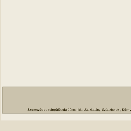
Szomszédos települések:
Jánoshida, Jászladány, Szászberek ;
Körny