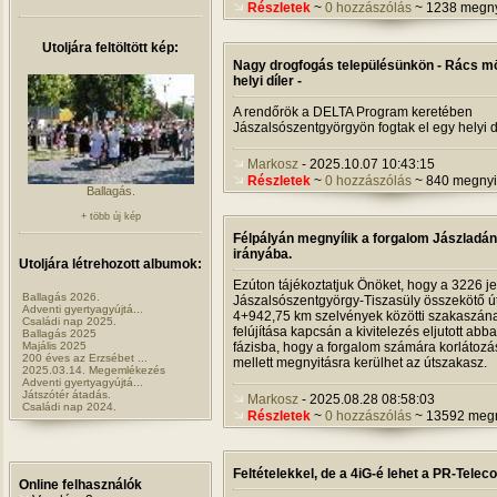
Részletek
~
0 hozzászólás
~ 1238 megn
Utoljára feltöltött kép:
Nagy drogfogás településünkön - Rács mö
helyi díler -
A rendőrök a DELTA Program keretében
Jászalsószentgyörgyön fogtak el egy helyi dí
Markosz
- 2025.10.07 10:43:15
Részletek
~
0 hozzászólás
~ 840 megnyi
Ballagás.
+ több új kép
Félpályán megnyílik a forgalom Jászladá
irányába.
Utoljára létrehozott albumok:
Ezúton tájékoztatjuk Önöket, hogy a 3226 je
Ballagás 2026.
Jászalsószentgyörgy-Tiszasüly összekötő ú
Adventi gyertyagyújtá...
4+942,75 km szelvények közötti szakaszán
Családi nap 2025.
felújítása kapcsán a kivitelezés eljutott abba
Ballagás 2025
Majális 2025
fázisba, hogy a forgalom számára korlátozá
200 éves az Erzsébet ...
mellett megnyitásra kerülhet az útszakasz.
2025.03.14. Megemlékezés
Adventi gyertyagyújtá...
Játszótér átadás.
Markosz
- 2025.08.28 08:58:03
Családi nap 2024.
Részletek
~
0 hozzászólás
~ 13592 meg
Feltételekkel, de a 4iG-é lehet a PR-Telec
Online felhasználók