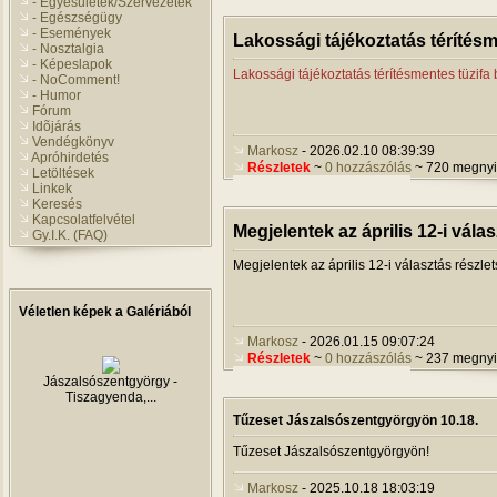
- Egyesületek/Szervezetek
- Egészségügy
- Események
Lakossági tájékoztatás térítésm
- Nosztalgia
- Képeslapok
Lakossági tájékoztatás térítésmentes tüzifa 
- NoComment!
- Humor
Fórum
Idõjárás
Vendégkönyv
Markosz
- 2026.02.10 08:39:39
Apróhirdetés
Részletek
~
0 hozzászólás
~ 720 megnyi
Letöltések
Linkek
Keresés
Kapcsolatfelvétel
Megjelentek az április 12-i vála
Gy.I.K. (FAQ)
Megjelentek az április 12-i választás részle
Véletlen képek a Galériából
Markosz
- 2026.01.15 09:07:24
Részletek
~
0 hozzászólás
~ 237 megnyi
Tûzoltóverseny 2009
Tűzeset Jászalsószentgyörgyön 10.18.
Tűzeset Jászalsószentgyörgyön!
Markosz
- 2025.10.18 18:03:19