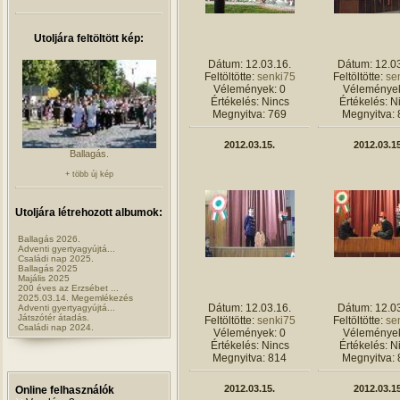
Utoljára feltöltött kép:
Dátum: 12.03.16.
Dátum: 12.03
Feltöltötte:
senki75
Feltöltötte:
se
Vélemények: 0
Vélemények
Értékelés: Nincs
Értékelés: N
Megnyitva: 769
Megnyitva: 
2012.03.15.
2012.03.15
Ballagás.
+ több új kép
Utoljára létrehozott albumok:
Ballagás 2026.
Adventi gyertyagyújtá...
Családi nap 2025.
Ballagás 2025
Majális 2025
200 éves az Erzsébet ...
2025.03.14. Megemlékezés
Dátum: 12.03.16.
Dátum: 12.03
Adventi gyertyagyújtá...
Játszótér átadás.
Feltöltötte:
senki75
Feltöltötte:
se
Családi nap 2024.
Vélemények: 0
Vélemények
Értékelés: Nincs
Értékelés: N
Megnyitva: 814
Megnyitva: 
2012.03.15.
2012.03.15
Online felhasználók