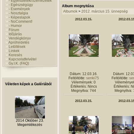
- Egyesületek/Szervezetek
- Egészségügy
Album megnyitása
- Események
Albumok
>
2012. március 15. ünnepség
- Nosztalgia
- Képeslapok
2012.03.15.
2012.03.15
- NoComment!
- Humor
Fórum
Idõjárás
Vendégkönyv
Apróhirdetés
Letöltések
Linkek
Keresés
Kapcsolatfelvétel
Gy.I.K. (FAQ)
Dátum: 12.03.16.
Dátum: 12.03
Feltöltötte:
senki75
Feltöltötte:
se
Vélemények: 0
Vélemények
Véletlen képek a Galériából
Értékelés: Nincs
Értékelés: N
Megnyitva: 744
Megnyitva: 
2012.03.15.
2012.03.15
2014 Október 23.
Megemlékezés