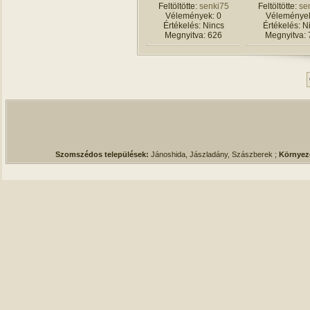
Feltöltötte:
senki75
Feltöltötte:
se
Vélemények: 0
Vélemények
Értékelés: Nincs
Értékelés: N
Megnyitva: 626
Megnyitva: 
Szomszédos települések:
Jánoshida, Jászladány, Szászberek ;
Környez