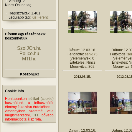
Vendég: 2
Nincs Online tag
Regisztráltak: 1,401
Legújabb tag:
Kis Ferenc
Híreink egy részét nekik
köszönhetjük:
SzolJOn.hu
Dátum: 12.03.16.
Dátum: 12.03
Police.hu
Feltöltötte:
senki75
Feltöltötte:
se
MTI.hu
Vélemények: 0
Vélemények
Értékelés: Nincs
Értékelés: N
Megnyitva: 802
Megnyitva: 
Köszönjük!
2012.03.15.
2012.03.15
Cookie Info
Honlapunkon
sütiket (cookie)
használunk a felhasználói
élmény fokozása érdekében.
Amennyiben szeretnél vele
megismerkedni,
ITT
bővebb
információt találsz róla.
Dátum: 12.03.16.
Dátum: 12.03