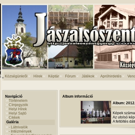
Községünkről
Hírek
Képtár
Fórum
Játékok
Apróhirdetés
Ven
Navigáció
Album információ
Történelem
Album: 2012
Címjegyzék
Helyi Hírek
Képek száma
Helyi Sajtó
Az utolsó képet
Cikkek
A feltöltés d
Galéria
- Látnivalók
- Intézmények