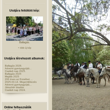
Utoljára feltöltött kép:
Ballagás.
+ több új kép
Utoljára létrehozott albumok:
Ballagás 2026.
Adventi gyertyagyújtá...
Családi nap 2025.
Ballagás 2025
Majális 2025
200 éves az Erzsébet ...
2025.03.14. Megemlékezés
Adventi gyertyagyújtá...
Játszótér átadás.
Családi nap 2024.
Online felhasználók