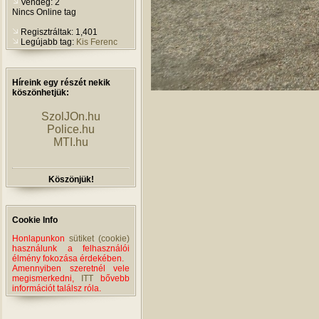
Vendég: 2
Nincs Online tag
Regisztráltak: 1,401
Legújabb tag:
Kis Ferenc
Híreink egy részét nekik
köszönhetjük:
SzolJOn.hu
Police.hu
MTI.hu
Köszönjük!
Cookie Info
Honlapunkon
sütiket (cookie)
használunk a felhasználói
élmény fokozása érdekében.
Amennyiben szeretnél vele
megismerkedni,
ITT
bővebb
információt találsz róla.