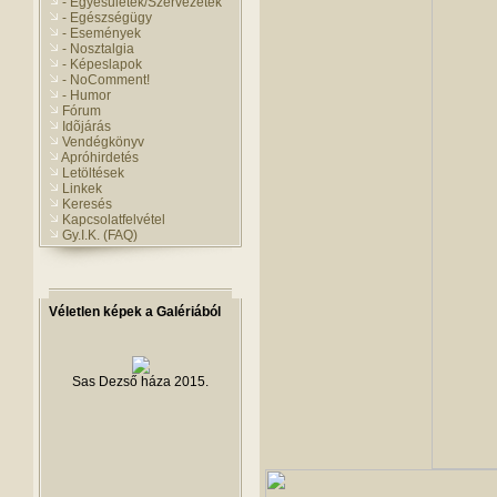
- Egyesületek/Szervezetek
- Egészségügy
- Események
- Nosztalgia
- Képeslapok
- NoComment!
- Humor
Fórum
Idõjárás
Vendégkönyv
Apróhirdetés
Letöltések
Linkek
Keresés
Kapcsolatfelvétel
Gy.I.K. (FAQ)
Véletlen képek a Galériából
Sas Dezső háza 2015.