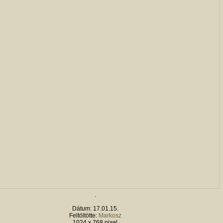
.
Dátum: 17.01.15.
Feltöltötte:
Markosz
1024 x 768 pixel