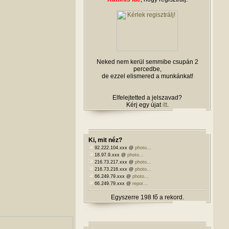
Neked nem kerül semmibe csupán 2
percedbe,
de ezzel elismered a munkánkat!
Elfelejtetted a jelszavad?
Kérj egy újat
itt
.
Ki, mit néz?
92.222.104.xxx @
photo...
18.97.9.xxx @
photo...
216.73.217.xxx @
photo...
216.73.216.xxx @
photo...
66.249.79.xxx @
photo...
66.249.79.xxx @
repor...
Egyszerre 198 fő a rekord.