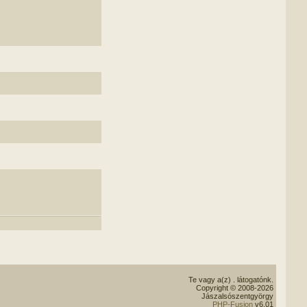
Te vagy a(z)
. látogatónk.
Copyright © 2008-2026
Jászalsószentgyörgy
PHP-Fusion
v6.01