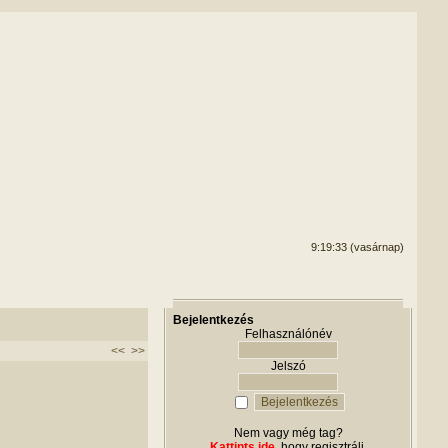
9:19:33 (vasárnap)
Bejelentkezés
Felhasználónév
<<
>>
Jelszó
Nem vagy még tag?
Kattints ide
, hogy regisztrálj.