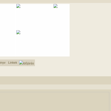
önyv
Linkek
Időjárás