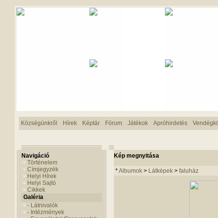
Községünkről
Hírek
Képtár
Fórum
Játékok
Apróhirdetés
Vendégk
Navigáció
Kép megnyitása
Történelem
Címjegyzék
*
Albumok
>
Látképek
>
faluház
Helyi Hírek
Helyi Sajtó
Cikkek
Galéria
- Látnivalók
- Intézmények