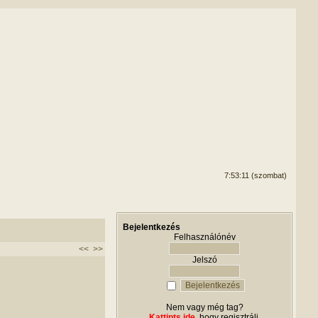
7:53:11 (szombat)
Bejelentkezés
Felhasználónév
<<
>>
Jelszó
Nem vagy még tag?
Kattints ide
, hogy regisztrálj.