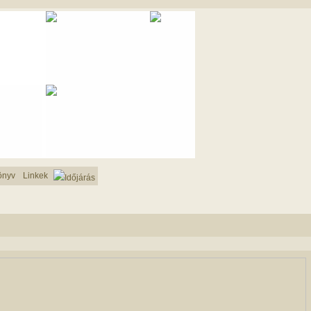
önyv
Linkek
Időjárás