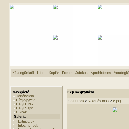
Községünkről
Hírek
Képtár
Fórum
Játékok
Apróhirdetés
Vendégk
Navigáció
Kép megnyitása
Történelem
Címjegyzék
*
Albumok
>
Akkor és most
>
6.jpg
Helyi Hírek
Helyi Sajtó
Cikkek
Galéria
- Látnivalók
- Intézmények