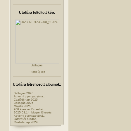
Utoljára feltöltött kép:
Ballagás.
+ több új kép
Utoljára létrehozott albumok:
Ballagás 2026.
Adventi gyertyagyújtá...
Családi nap 2025.
Ballagás 2025
Majális 2025
200 éves az Erzsébet ...
2025.03.14. Megemlékezés
Adventi gyertyagyújtá...
Játszótér átadás.
Családi nap 2024.