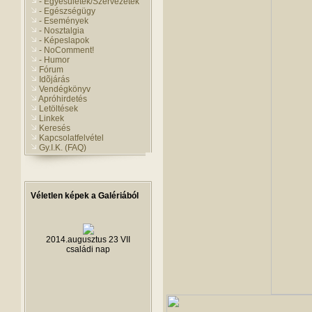
- Egyesületek/Szervezetek
- Egészségügy
- Események
- Nosztalgia
- Képeslapok
- NoComment!
- Humor
Fórum
Idõjárás
Vendégkönyv
Apróhirdetés
Letöltések
Linkek
Keresés
Kapcsolatfelvétel
Gy.I.K. (FAQ)
Véletlen képek a Galériából
2014.augusztus 23 VII
családi nap