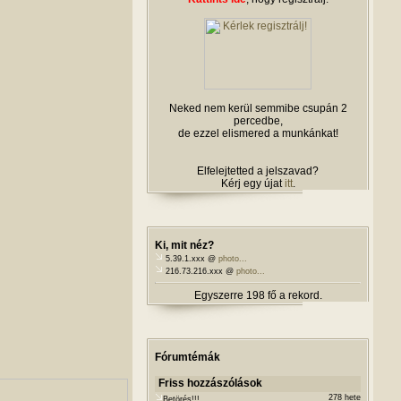
Neked nem kerül semmibe csupán 2
percedbe,
de ezzel elismered a munkánkat!
Elfelejtetted a jelszavad?
Kérj egy újat
itt
.
Ki, mit néz?
5.39.1.xxx @
photo...
216.73.216.xxx @
photo...
Egyszerre 198 fő a rekord.
Fórumtémák
Friss hozzászólások
278 hete
Betörés!!!