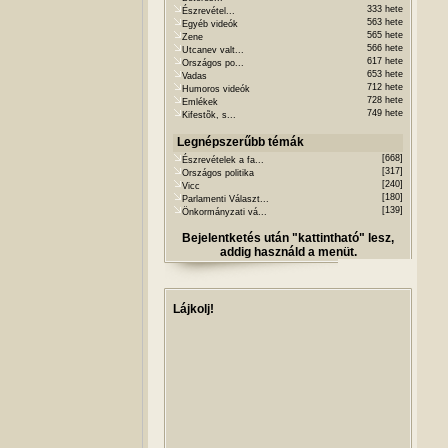
333 hete
Észrevétel...
563 hete
Egyéb videók
565 hete
Zene
566 hete
Utcanev valt...
617 hete
Országos po...
653 hete
Vadas
712 hete
Humoros videók
728 hete
Emlékek
749 hete
Kifestõk, s...
Legnépszerűbb témák
[668]
Észrevételek a fa...
[317]
Országos politika
[240]
Vicc
[180]
Parlamenti Választ...
[139]
Önkormányzati vá...
Bejelentketés után "kattintható" lesz,
addig használd a menüt.
Lájkolj!