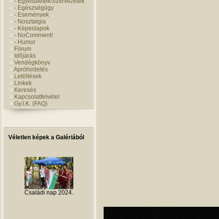
- Egyesületek/Szervezetek
- Egészségügy
- Események
- Nosztalgia
- Képeslapok
- NoComment!
- Humor
Fórum
Idõjárás
Vendégkönyv
Apróhirdetés
Letöltések
Linkek
Keresés
Kapcsolatfelvétel
Gy.I.K. (FAQ)
Véletlen képek a Galériából
Családi nap 2024.