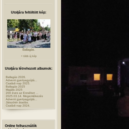
Utoljára feltöltött kép:
Ballagás.
+ több új kép
Utoljára létrehozott albumok:
Ballagás 2026.
Adventi gyertyagyújtá...
Családi nap 2025.
Ballagás 2025
Majális 2025
200 éves az Erzsébet ...
2025.03.14. Megemlékezés
Adventi gyertyagyújtá...
Játszótér átadás.
Családi nap 2024.
Online felhasználók