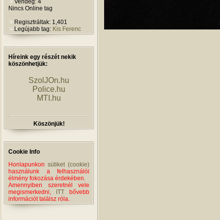
Vendég: 4
Nincs Online tag
Regisztráltak: 1,401
Legújabb tag:
Kis Ferenc
Híreink egy részét nekik
köszönhetjük:
SzolJOn.hu
Police.hu
MTI.hu
Köszönjük!
Cookie Info
Honlapunkon
sütiket (cookie)
használunk a felhasználói
élmény fokozása érdekében.
Amennyiben szeretnél vele
megismerkedni,
ITT
bővebb
információt találsz róla.