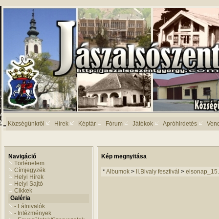
Községünkről
Hírek
Képtár
Fórum
Játékok
Apróhirdetés
Ven
Navigáció
Kép megnyitása
Történelem
Címjegyzék
*
Albumok
>
II.Bivaly fesztivál
>
elsonap_15
Helyi Hírek
Helyi Sajtó
Cikkek
Galéria
- Látnivalók
- Intézmények