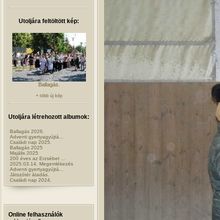
Utoljára feltöltött kép:
Ballagás.
+ több új kép
Utoljára létrehozott albumok:
Ballagás 2026.
Adventi gyertyagyújtá...
Családi nap 2025.
Ballagás 2025
Majális 2025
200 éves az Erzsébet ...
2025.03.14. Megemlékezés
Adventi gyertyagyújtá...
Játszótér átadás.
Családi nap 2024.
Online felhasználók