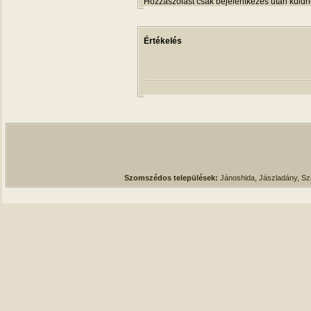
Hozzászólást csak bejelentkezés után küldh
Értékelés
Szomszédos települések:
Jánoshida, Jászladány, S