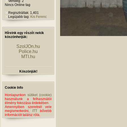
Vendég: 2
Nincs Online tag
Regisztráltak: 1,401
Legújabb tag:
Kis Ferenc
Híreink egy részét nekik
köszönhetjük:
SzolJOn.hu
Police.hu
MTI.hu
Köszönjük!
Cookie Info
Honlapunkon
sütiket (cookie)
használunk a felhasználói
élmény fokozása érdekében.
Amennyiben szeretnél vele
megismerkedni,
ITT
bővebb
információt találsz róla.