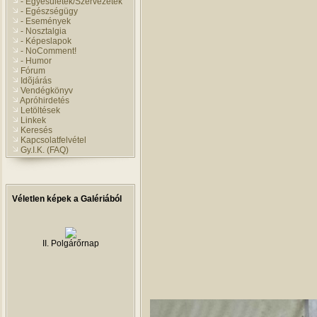
- Egyesületek/Szervezetek
- Egészségügy
- Események
- Nosztalgia
- Képeslapok
- NoComment!
- Humor
Fórum
Idõjárás
Vendégkönyv
Apróhirdetés
Letöltések
Linkek
Keresés
Kapcsolatfelvétel
Gy.I.K. (FAQ)
Véletlen képek a Galériából
II. Polgárőrnap