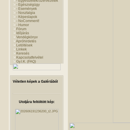
- Egyesületek/Szervezetek
- Egészségügy
- Események
- Nosztalgia
- Képeslapok
- NoComment!
- Humor
Fórum
Idõjárás
Vendégkönyv
Apróhirdetés
Letöltések
Linkek
Keresés
Kapcsolatfelvétel
Gy.I.K. (FAQ)
Véletlen képek a Galériából
Utoljára feltöltött kép: