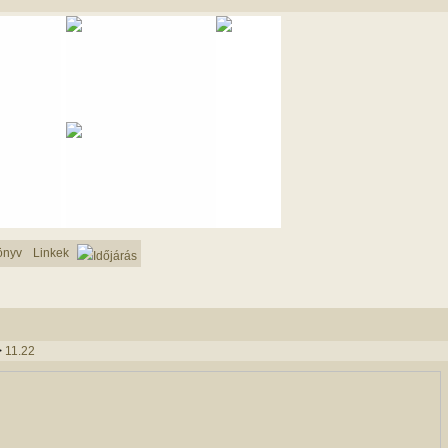
önyv
Linkek
Időjárás
>
11.22