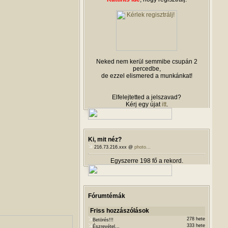
Neked nem kerül semmibe csupán 2
percedbe,
de ezzel elismered a munkánkat!
Elfelejtetted a jelszavad?
Kérj egy újat
itt
.
Ki, mit néz?
216.73.216.xxx @
photo...
Egyszerre 198 fő a rekord.
Fórumtémák
Friss hozzászólások
278 hete
Betörés!!!
333 hete
Észrevétel...