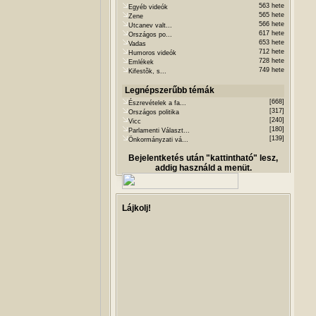
563 hete
Egyéb videók
565 hete
Zene
566 hete
Utcanev valt...
617 hete
Országos po...
653 hete
Vadas
712 hete
Humoros videók
728 hete
Emlékek
749 hete
Kifestõk, s...
Legnépszerűbb témák
[668]
Észrevételek a fa...
[317]
Országos politika
[240]
Vicc
[180]
Parlamenti Választ...
[139]
Önkormányzati vá...
Bejelentketés után "kattintható" lesz,
addig használd a menüt.
Lájkolj!