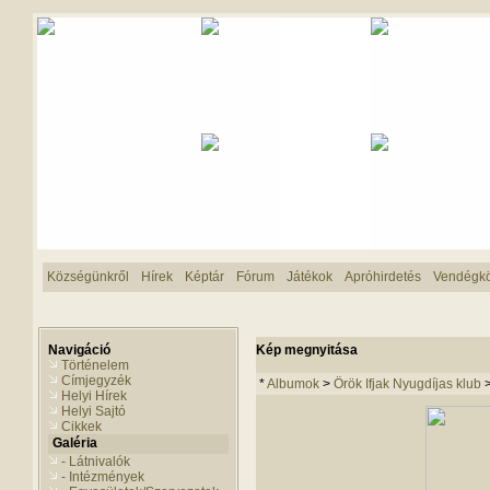
Községünkről
Hírek
Képtár
Fórum
Játékok
Apróhirdetés
Vendégk
Navigáció
Kép megnyitása
Történelem
Címjegyzék
*
Albumok
>
Örök Ifjak Nyugdíjas klub
Helyi Hírek
Helyi Sajtó
Cikkek
Galéria
- Látnivalók
- Intézmények