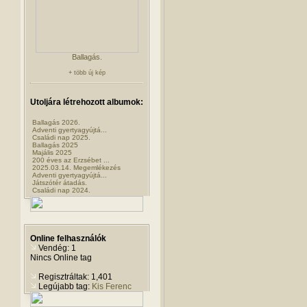
Ballagás.
+ több új kép
Utoljára létrehozott albumok:
Ballagás 2026.
Adventi gyertyagyújtá...
Családi nap 2025.
Ballagás 2025
Majális 2025
200 éves az Erzsébet ...
2025.03.14. Megemlékezés
Adventi gyertyagyújtá...
Játszótér átadás.
Családi nap 2024.
Online felhasználók
Vendég: 1
Nincs Online tag
Regisztráltak: 1,401
Legújabb tag:
Kis Ferenc