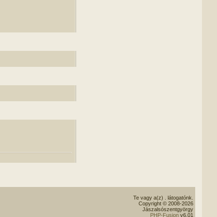
Te vagy a(z)
. látogatónk.
Copyright © 2008-2026
Jászalsószentgyörgy
PHP-Fusion
v6.01