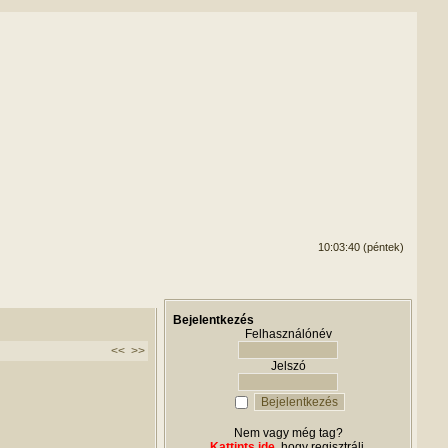
10:03:40 (péntek)
Bejelentkezés
Felhasználónév
<<
>>
Jelszó
Nem vagy még tag?
Kattints ide
, hogy regisztrálj.