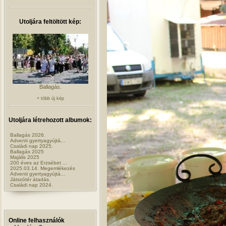
Utoljára feltöltött kép:
Ballagás.
+ több új kép
Utoljára létrehozott albumok:
Ballagás 2026.
Adventi gyertyagyújtá...
Családi nap 2025.
Ballagás 2025
Majális 2025
200 éves az Erzsébet ...
2025.03.14. Megemlékezés
Adventi gyertyagyújtá...
Játszótér átadás.
Családi nap 2024.
Online felhasználók