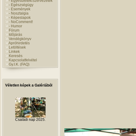
- Egyesületek/Szervezetek
- Egészségügy
- Események
- Nosztalgia
- Képeslapok
- NoComment!
- Humor
Fórum
Idõjárás
Vendégkönyv
Apróhirdetés
Letöltések
Linkek
Keresés
Kapcsolatfelvétel
Gy.I.K. (FAQ)
Véletlen képek a Galériából
Családi nap 2025.