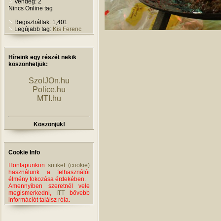
Vendég: 2
Nincs Online tag
Regisztráltak: 1,401
Legújabb tag:
Kis Ferenc
Híreink egy részét nekik
köszönhetjük:
SzolJOn.hu
Police.hu
MTI.hu
Köszönjük!
Cookie Info
Honlapunkon
sütiket (cookie)
használunk a felhasználói
élmény fokozása érdekében.
Amennyiben szeretnél vele
megismerkedni,
ITT
bővebb
információt találsz róla.