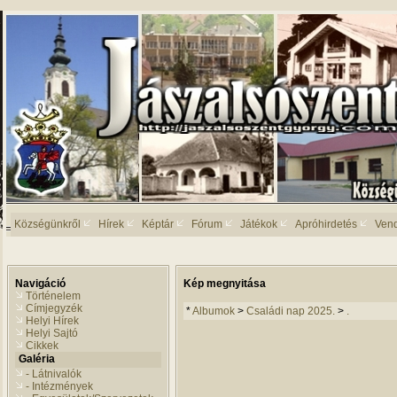
Községünkről
Hírek
Képtár
Fórum
Játékok
Apróhirdetés
Ven
Navigáció
Kép megnyitása
Történelem
Címjegyzék
*
Albumok
>
Családi nap 2025.
>
.
Helyi Hírek
Helyi Sajtó
Cikkek
Galéria
- Látnivalók
- Intézmények