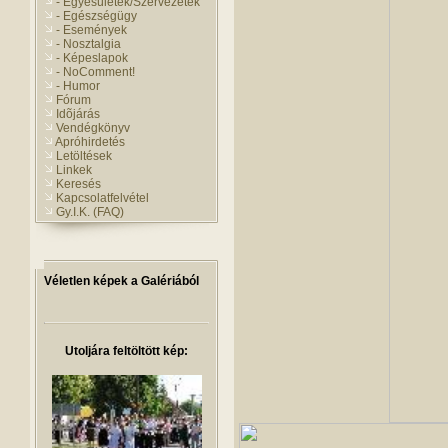
- Egyesületek/Szervezetek
- Egészségügy
- Események
- Nosztalgia
- Képeslapok
- NoComment!
- Humor
Fórum
Idõjárás
Vendégkönyv
Apróhirdetés
Letöltések
Linkek
Keresés
Kapcsolatfelvétel
Gy.I.K. (FAQ)
Véletlen képek a Galériából
Utoljára feltöltött kép: