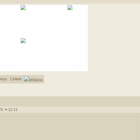
önyv
Linkek
Időjárás
25.
>
12.21