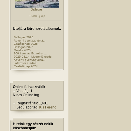
Ballagás.
+ több új kép
Utoljára létrehozott albumok:
Ballagás 2026.
Adventi gyertyagyújtá...
Családi nap 2025.
Ballagás 2025
Majális 2025
200 éves az Erzsébet ...
2025.03.14. Megemlékezés
Adventi gyertyagyújtá...
Játszótér átadás.
Családi nap 2024.
Online felhasználók
Vendég: 1
Nincs Online tag
Regisztráltak: 1,401
Legújabb tag:
Kis Ferenc
Híreink egy részét nekik
köszönhetjük: