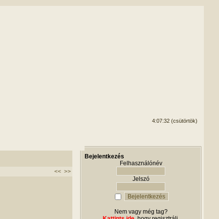
4:07:32 (csütörtök)
Bejelentkezés
Felhasználónév
<<
>>
Jelszó
Nem vagy még tag?
Kattints ide
, hogy regisztrálj.