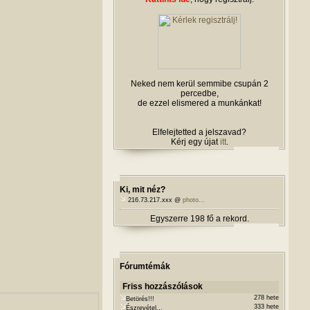
Neked nem kerül semmibe csupán 2
percedbe,
de ezzel elismered a munkánkat!
Elfelejtetted a jelszavad?
Kérj egy újat
itt
.
Ki, mit néz?
216.73.217.xxx @
photo...
Egyszerre 198 fő a rekord.
Fórumtémák
Friss hozzászólások
278 hete
Betörés!!!
333 hete
Észrevétel...