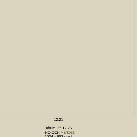
12.21
Dátum: 25.12.26.
Feltöltötte:
Markosz
1024 x 683 pixel