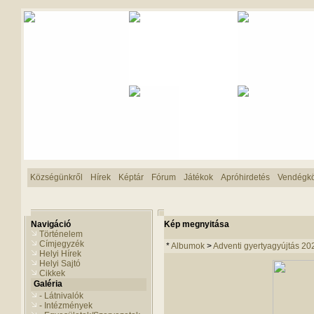
Községünkről
Hírek
Képtár
Fórum
Játékok
Apróhirdetés
Vendégk
Navigáció
Kép megnyitása
Történelem
Címjegyzék
*
Albumok
>
Adventi gyertyagyújtás 20
Helyi Hírek
Helyi Sajtó
Cikkek
Galéria
- Látnivalók
- Intézmények