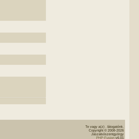
Te vagy a(z)
. látogatónk.
Copyright © 2008-2026
Jászalsószentgyörgy
PHP-Fusion
v6.01