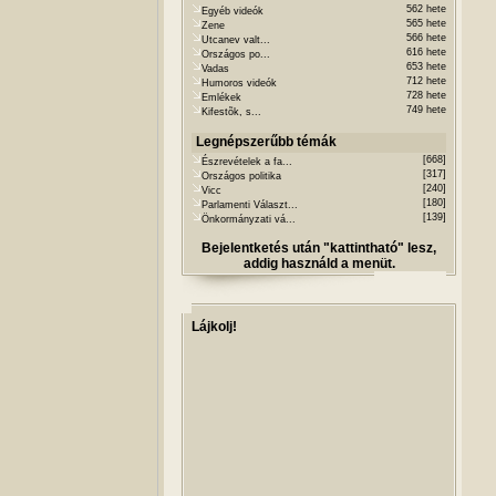
562 hete
Egyéb videók
565 hete
Zene
566 hete
Utcanev valt...
616 hete
Országos po...
653 hete
Vadas
712 hete
Humoros videók
728 hete
Emlékek
749 hete
Kifestõk, s...
Legnépszerűbb témák
[668]
Észrevételek a fa...
[317]
Országos politika
[240]
Vicc
[180]
Parlamenti Választ...
[139]
Önkormányzati vá...
Bejelentketés után "kattintható" lesz,
addig használd a menüt.
Lájkolj!