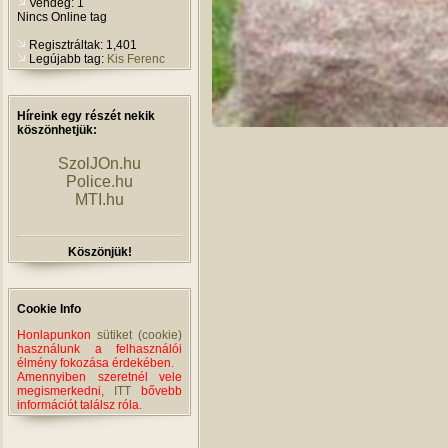
Vendég: 1
Nincs Online tag
Regisztráltak: 1,401
Legújabb tag:
Kis Ferenc
Híreink egy részét nekik
köszönhetjük:
SzolJOn.hu
Police.hu
MTI.hu
Köszönjük!
Cookie Info
Honlapunkon
sütiket (cookie)
használunk a felhasználói
élmény fokozása érdekében.
Amennyiben szeretnél vele
megismerkedni,
ITT
bővebb
információt találsz róla.