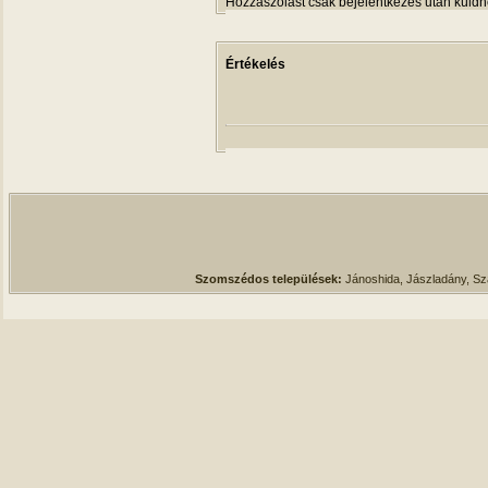
Hozzászólást csak bejelentkezés után küldh
Értékelés
Szomszédos települések:
Jánoshida, Jászladány, S