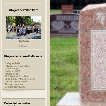
Utoljára feltöltött kép:
Ballagás.
+ több új kép
Utoljára létrehozott albumok:
Ballagás 2026.
Adventi gyertyagyújtá...
Családi nap 2025.
Ballagás 2025
Majális 2025
200 éves az Erzsébet ...
2025.03.14. Megemlékezés
Adventi gyertyagyújtá...
Játszótér átadás.
Családi nap 2024.
Online felhasználók