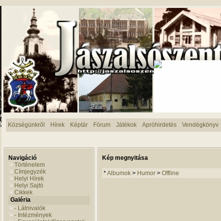
Községünkről
Hírek
Képtár
Fórum
Játékok
Apróhirdetés
Vendégkönyv
Navigáció
Kép megnyitása
Történelem
Címjegyzék
*
Albumok
>
Humor
>
Offline
Helyi Hírek
Helyi Sajtó
Cikkek
Galéria
- Látnivalók
- Intézmények