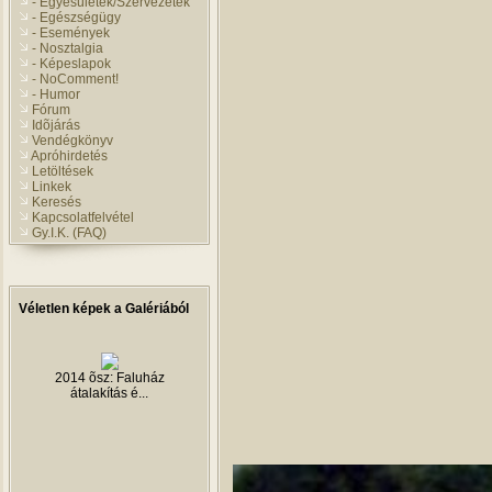
- Egyesületek/Szervezetek
- Egészségügy
- Események
- Nosztalgia
- Képeslapok
- NoComment!
- Humor
Fórum
Idõjárás
Vendégkönyv
Apróhirdetés
Letöltések
Linkek
Keresés
Kapcsolatfelvétel
Gy.I.K. (FAQ)
Véletlen képek a Galériából
2014 õsz: Faluház
átalakítás é...