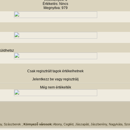
Értékelés: Nincs
Megnyitva: 979
küldhetsz
Csak regisztrált tagok értékelhetnek
Jelentkezz be vagy regisztrálj
Még nem értékelték
ny, Szászberek ;
Környező városok:
Abony, Cegléd, Jászapáti, Jászberény, Nagykáta, Szo