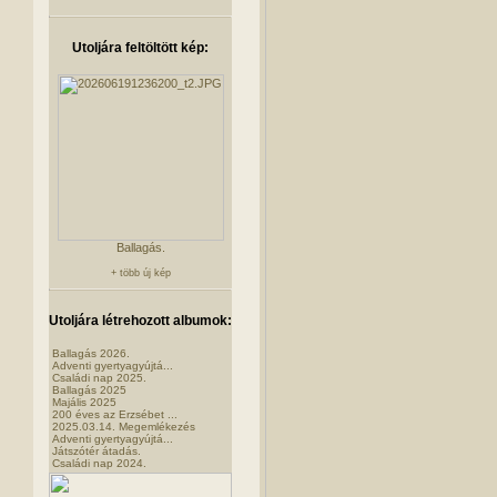
Utoljára feltöltött kép:
Ballagás.
+ több új kép
Utoljára létrehozott albumok:
Ballagás 2026.
Adventi gyertyagyújtá...
Családi nap 2025.
Ballagás 2025
Majális 2025
200 éves az Erzsébet ...
2025.03.14. Megemlékezés
Adventi gyertyagyújtá...
Játszótér átadás.
Családi nap 2024.