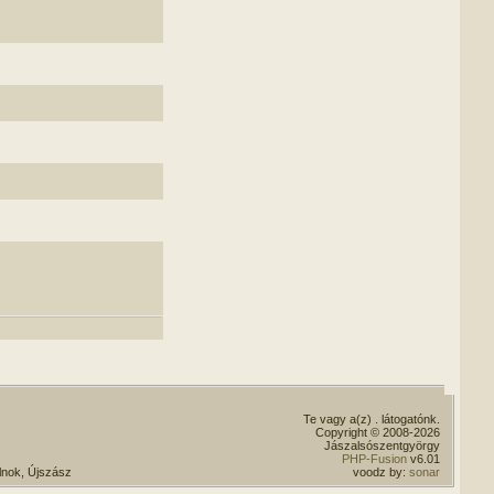
Te vagy a(z)
. látogatónk.
Copyright © 2008-2026
Jászalsószentgyörgy
PHP-Fusion
v6.01
lnok, Újszász
voodz by:
sonar