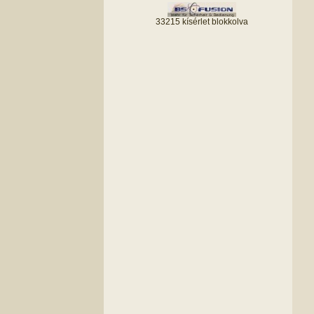
33215 kísérlet blokkolva