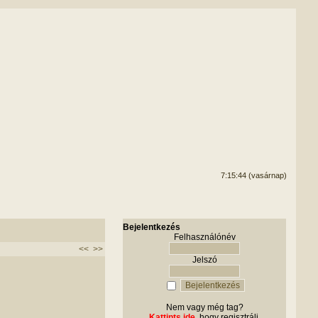
7:15:44 (vasárnap)
Bejelentkezés
Felhasználónév
<<
>>
Jelszó
Nem vagy még tag?
Kattints ide
, hogy regisztrálj.