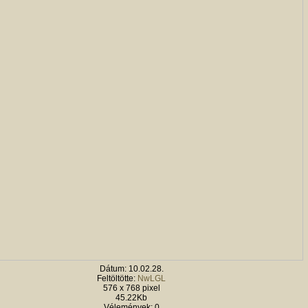
Dátum: 10.02.28.
Feltöltötte:
NwLGL
576 x 768 pixel
45.22Kb
Vélemények: 0