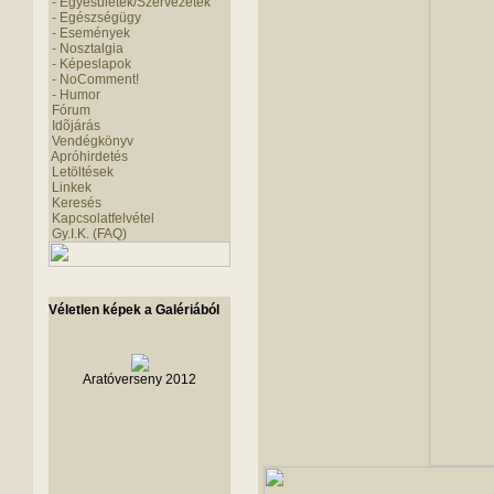
- Egyesületek/Szervezetek
- Egészségügy
- Események
- Nosztalgia
- Képeslapok
- NoComment!
- Humor
Fórum
Idõjárás
Vendégkönyv
Apróhirdetés
Letöltések
Linkek
Keresés
Kapcsolatfelvétel
Gy.I.K. (FAQ)
Véletlen képek a Galériából
Aratóverseny 2012