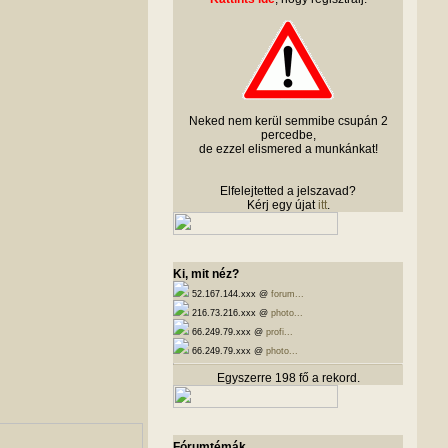
Neked nem kerül semmibe csupán 2
percedbe,
de ezzel elismered a munkánkat!
Elfelejtetted a jelszavad?
Kérj egy újat
itt
.
Ki, mit néz?
52.167.144.xxx @
forum...
216.73.216.xxx @
photo...
66.249.79.xxx @
profi...
66.249.79.xxx @
photo...
Egyszerre 198 fő a rekord.
Fórumtémák