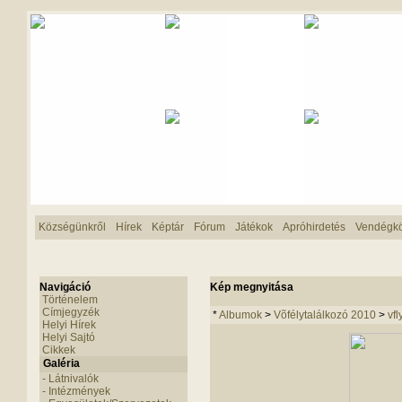
Községünkről
Hírek
Képtár
Fórum
Játékok
Apróhirdetés
Vendégk
Navigáció
Kép megnyitása
Történelem
Címjegyzék
*
Albumok
>
Võfélytalálkozó 2010
>
vf
Helyi Hírek
Helyi Sajtó
Cikkek
Galéria
- Látnivalók
- Intézmények