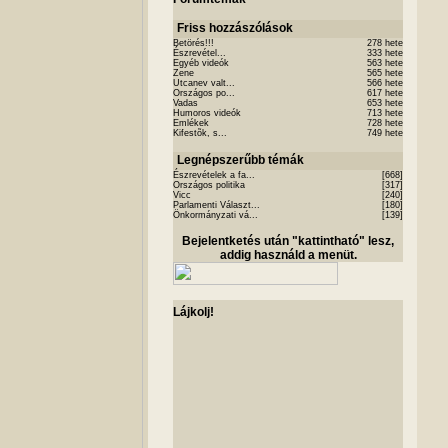
Friss hozzászólások
Betörés!!!
278 hete
Észrevétel...
333 hete
Egyéb videók
563 hete
Zene
565 hete
Utcanev valt...
566 hete
Országos po...
617 hete
Vadas
653 hete
Humoros videók
713 hete
Emlékek
728 hete
Kifestõk, s...
749 hete
Legnépszerűbb témák
Észrevételek a fa...
[668]
Országos politika
[317]
Vicc
[240]
Parlamenti Választ...
[180]
Önkormányzati vá...
[139]
Bejelentketés után "kattintható" lesz,
addig használd a menüt.
Lájkolj!