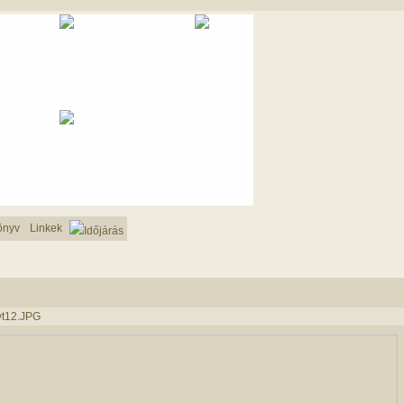
önyv
Linkek
Időjárás
lyt12.JPG