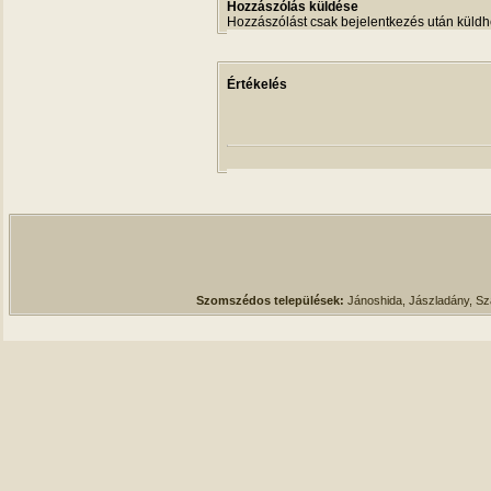
Hozzászólás küldése
Hozzászólást csak bejelentkezés után küldh
Értékelés
Szomszédos települések:
Jánoshida, Jászladány, S