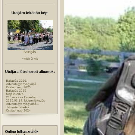
Utoljára feltöltött kép:
Ballagás.
+ több új kép
Utoljára létrehozott albumok:
Ballagás 2026.
Adventi gyertyagyújtá...
Családi nap 2025.
Ballagás 2025
Majális 2025
200 éves az Erzsébet ...
2025.03.14. Megemlékezés
Adventi gyertyagyújtá...
Játszótér átadás.
Családi nap 2024.
Online felhasználók