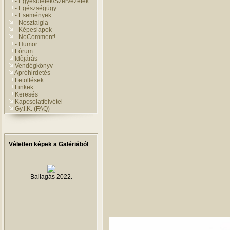
- Egyesületek/Szervezetek
- Egészségügy
- Események
- Nosztalgia
- Képeslapok
- NoComment!
- Humor
Fórum
Idõjárás
Vendégkönyv
Apróhirdetés
Letöltések
Linkek
Keresés
Kapcsolatfelvétel
Gy.I.K. (FAQ)
Véletlen képek a Galériából
Ballagás 2022.