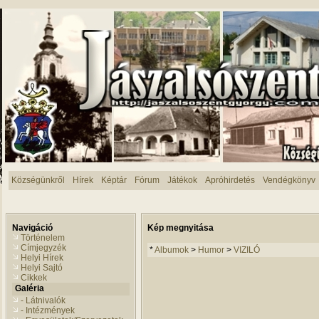
Községünkről
Hírek
Képtár
Fórum
Játékok
Apróhirdetés
Vendégkönyv
Navigáció
Kép megnyitása
Történelem
Címjegyzék
*
Albumok
>
Humor
>
VIZILÓ
Helyi Hírek
Helyi Sajtó
Cikkek
Galéria
- Látnivalók
- Intézmények