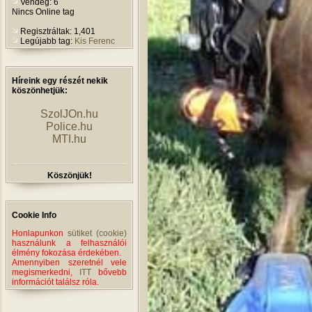
Vendég: 6
Nincs Online tag
Regisztráltak: 1,401
Legújabb tag:
Kis Ferenc
Híreink egy részét nekik
köszönhetjük:
SzolJOn.hu
Police.hu
MTI.hu
Köszönjük!
Cookie Info
Honlapunkon
sütiket (cookie)
használunk a felhasználói
élmény fokozása érdekében.
Amennyiben szeretnél vele
megismerkedni,
ITT
bővebb
információt találsz róla.