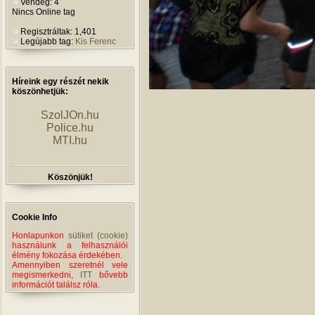
Vendég: 4
Nincs Online tag
Regisztráltak: 1,401
Legújabb tag:
Kis Ferenc
Híreink egy részét nekik
köszönhetjük:
SzolJOn.hu
Police.hu
MTI.hu
Köszönjük!
Cookie Info
Honlapunkon
sütiket (cookie)
használunk a felhasználói
élmény fokozása érdekében.
Amennyiben szeretnél vele
megismerkedni,
ITT
bővebb
információt találsz róla.