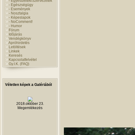
- Egyesületek/Szervezetek
- Egészségügy
- Események
- Nosztalgia
- Képeslapok
- NoComment!
- Humor
Fórum
Idõjárás
Vendégkönyv
Apróhirdetés
Letöltések
Linkek
Keresés
Kapcsolatfelvétel
Gy.I.K. (FAQ)
Véletlen képek a Galériából
2018.október 23.
Megemlékezés