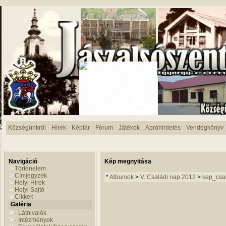
Községünkről
Hírek
Képtár
Fórum
Játékok
Apróhirdetés
Vendégkönyv
Navigáció
Kép megnyitása
Történelem
Címjegyzék
*
Albumok
>
V. Családi nap 2012
>
kep_csa
Helyi Hírek
Helyi Sajtó
Cikkek
Galéria
- Látnivalók
- Intézmények