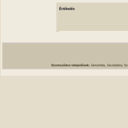
Értékelés
Szomszédos települések:
Jánoshida, Jászladány, S