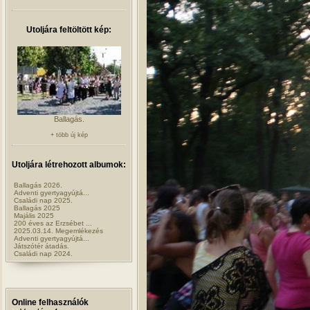
Utoljára feltöltött kép:
Ballagás.
+ több új kép
Utoljára létrehozott albumok:
Ballagás 2026.
Adventi gyertyagyújtá...
Családi nap 2025.
Ballagás 2025
Majális 2025
200 éves az Erzsébet ...
2025.03.14. Megemlékezés
Adventi gyertyagyújtá...
Játszótér átadás.
Családi nap 2024.
Online felhasználók