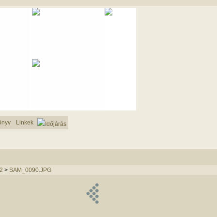
önyv
Linkek
Időjárás
2
>
SAM_0090.JPG