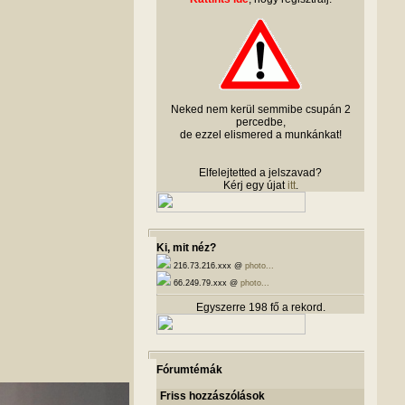
Neked nem kerül semmibe csupán 2
percedbe,
de ezzel elismered a munkánkat!
Elfelejtetted a jelszavad?
Kérj egy újat
itt
.
Ki, mit néz?
216.73.216.xxx @
photo...
66.249.79.xxx @
photo...
Egyszerre 198 fő a rekord.
Fórumtémák
Friss hozzászólások