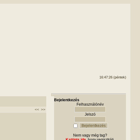
16:47:26 (péntek)
Bejelentkezés
Felhasználónév
<<
>>
Jelszó
Nem vagy még tag?
Kattints ide
, hogy regisztrálj.