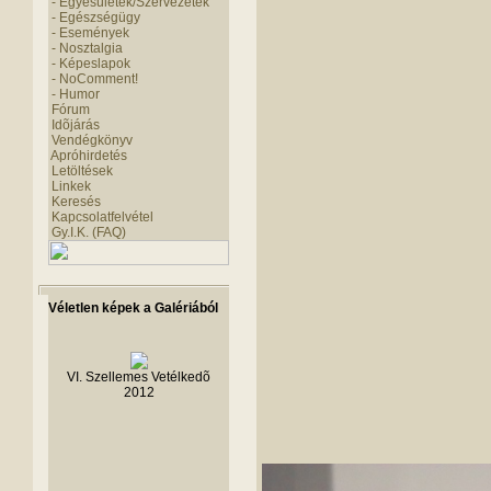
- Egyesületek/Szervezetek
- Egészségügy
- Események
- Nosztalgia
- Képeslapok
- NoComment!
- Humor
Fórum
Idõjárás
Vendégkönyv
Apróhirdetés
Letöltések
Linkek
Keresés
Kapcsolatfelvétel
Gy.I.K. (FAQ)
Véletlen képek a Galériából
VI. Szellemes Vetélkedõ
2012