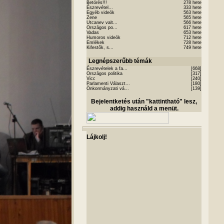
Betörés!!!
278 hete
Észrevétel...
333 hete
Egyéb videók
563 hete
Zene
565 hete
Utcanev valt...
566 hete
Országos po...
617 hete
Vadas
653 hete
Humoros videók
712 hete
Emlékek
728 hete
Kifestõk, s...
749 hete
Legnépszerűbb témák
Észrevételek a fa...
[668]
Országos politika
[317]
Vicc
[240]
Parlamenti Választ...
[180]
Önkormányzati vá...
[139]
Bejelentketés után "kattintható" lesz,
addig használd a menüt.
Lájkolj!