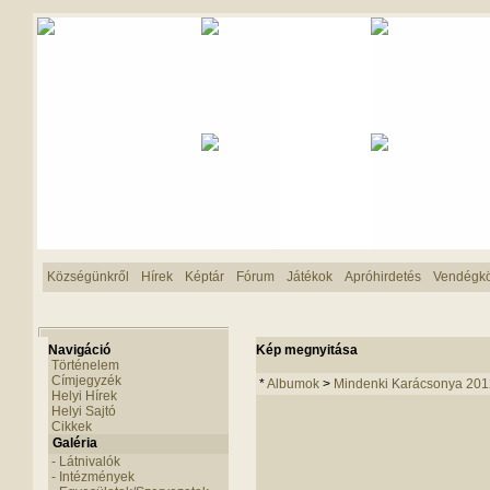
Községünkről
Hírek
Képtár
Fórum
Játékok
Apróhirdetés
Vendégk
Navigáció
Kép megnyitása
Történelem
Címjegyzék
*
Albumok
>
Mindenki Karácsonya 201
Helyi Hírek
Helyi Sajtó
Cikkek
Galéria
- Látnivalók
- Intézmények