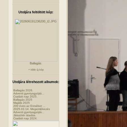
Utoljára feltöltött kép:
Ballagás.
+ több új kép
Utoljára létrehozott albumok:
Ballagás 2026.
Adventi gyertyagyújtá...
Családi nap 2025.
Ballagás 2025
Majális 2025
200 éves az Erzsébet ...
2025.03.14. Megemlékezés
Adventi gyertyagyújtá...
Játszótér átadás.
Családi nap 2024.