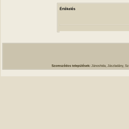
Értékelés
Szomszédos települések:
Jánoshida, Jászladány, S