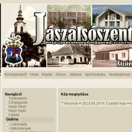
Községünkről
Hírek
Képtár
Fórum
Játékok
Apróhirdetés
Vendégkönyv
Navigáció
Kép megnyitása
Történelem
Címjegyzék
*
Albumok
>
2013.08.19 VI. Családi Nap
>
k
Helyi Hírek
Helyi Sajtó
Cikkek
Galéria
- Látnivalók
- Intézmények