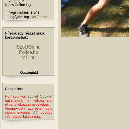
Vendég: 2
Nincs Online tag
Regisztráltak: 1,401
Legújabb tag:
Kis Ferenc
Híreink egy részét nekik
köszönhetjük:
SzolJOn.hu
Police.hu
MTI.hu
Köszönjük!
Cookie Info
Honlapunkon
sütiket (cookie)
használunk a felhasználói
élmény fokozása érdekében.
Amennyiben szeretnél vele
megismerkedni,
ITT
bővebb
információt találsz róla.