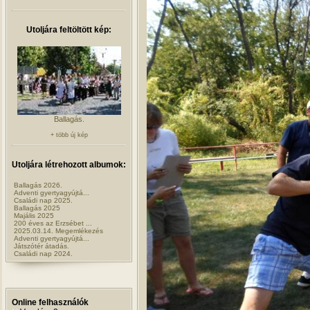
Utoljára feltöltött kép:
Ballagás.
+ több új kép
Utoljára létrehozott albumok:
Ballagás 2026.
Adventi gyertyagyújtá...
Családi nap 2025.
Ballagás 2025
Majális 2025
200 éves az Erzsébet ...
2025.03.14. Megemlékezés
Adventi gyertyagyújtá...
Játszótér átadás.
Családi nap 2024.
Online felhasználók