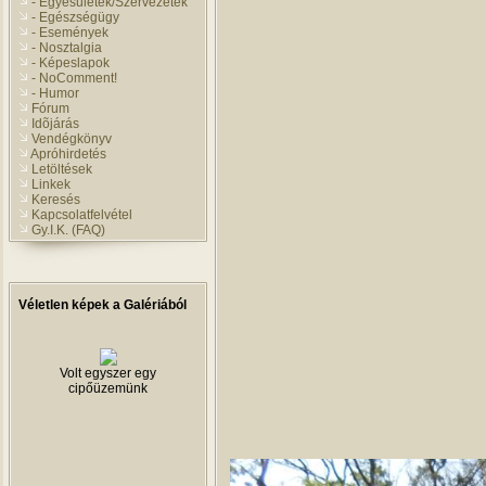
- Egyesületek/Szervezetek
- Egészségügy
- Események
- Nosztalgia
- Képeslapok
- NoComment!
- Humor
Fórum
Idõjárás
Vendégkönyv
Apróhirdetés
Letöltések
Linkek
Keresés
Kapcsolatfelvétel
Gy.I.K. (FAQ)
Véletlen képek a Galériából
Volt egyszer egy
cipőüzemünk