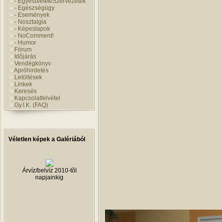
- Egyesületek/Szervezetek
- Egészségügy
- Események
- Nosztalgia
- Képeslapok
- NoComment!
- Humor
Fórum
Idõjárás
Vendégkönyv
Apróhirdetés
Letöltések
Linkek
Keresés
Kapcsolatfelvétel
Gy.I.K. (FAQ)
Véletlen képek a Galériából
Árvíz/belvíz 2010-tõl
napjainkig