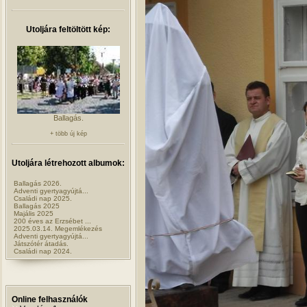
Utoljára feltöltött kép:
Ballagás.
+ több új kép
Utoljára létrehozott albumok:
Ballagás 2026.
Adventi gyertyagyújtá...
Családi nap 2025.
Ballagás 2025
Majális 2025
200 éves az Erzsébet ...
2025.03.14. Megemlékezés
Adventi gyertyagyújtá...
Játszótér átadás.
Családi nap 2024.
Online felhasználók