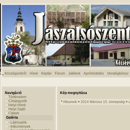
Községünkről
Hírek
Képtár
Fórum
Játékok
Apróhirdetés
Vendégkönyv
Navigáció
Kép megnyitása
Történelem
Címjegyzék
*
Albumok
>
2014 Március 15. ünnepség
>
Helyi Hírek
Helyi Sajtó
Cikkek
Galéria
- Látnivalók
- Intézmények