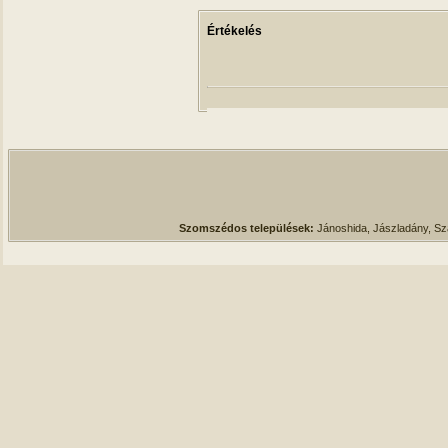
Értékelés
Szomszédos települések:
Jánoshida, Jászladány, S