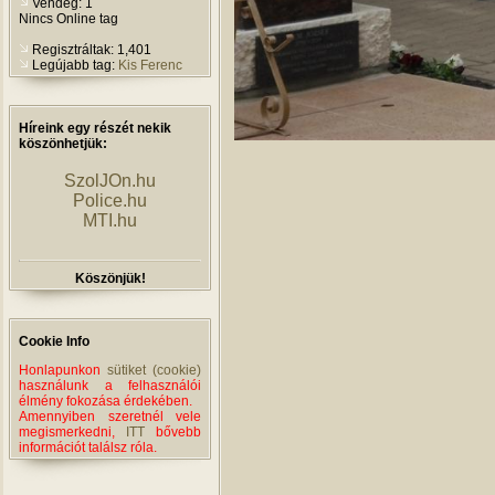
Vendég: 1
Nincs Online tag
Regisztráltak: 1,401
Legújabb tag:
Kis Ferenc
Híreink egy részét nekik
köszönhetjük:
SzolJOn.hu
Police.hu
MTI.hu
Köszönjük!
Cookie Info
Honlapunkon
sütiket (cookie)
használunk a felhasználói
élmény fokozása érdekében.
Amennyiben szeretnél vele
megismerkedni,
ITT
bővebb
információt találsz róla.