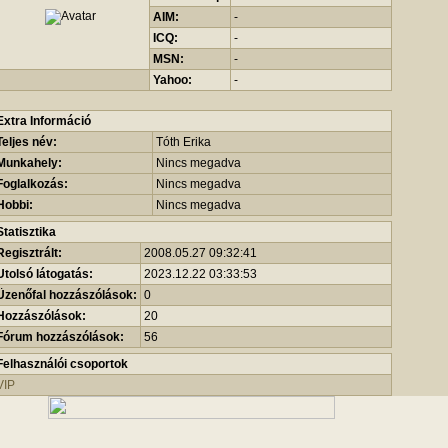
AIM:
-
ICQ:
-
MSN:
-
Yahoo:
-
Extra Információ
Teljes név:
Tóth Erika
Munkahely:
Nincs megadva
Foglalkozás:
Nincs megadva
Hobbi:
Nincs megadva
Statisztika
Regisztrált:
2008.05.27 09:32:41
Utolsó látogatás:
2023.12.22 03:33:53
Üzenőfal hozzászólások:
0
Hozzászólások:
20
Fórum hozzászólások:
56
Felhasználói csoportok
VIP