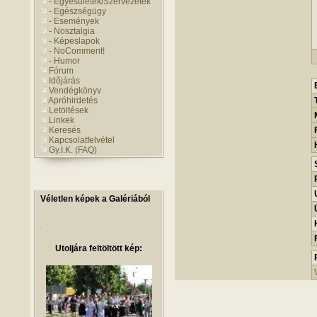
- Egyesületek/Szervezetek
- Egészségügy
- Események
- Nosztalgia
- Képeslapok
- NoComment!
- Humor
Fórum
Idõjárás
Vendégkönyv
Apróhirdetés
Letöltések
Linkek
Keresés
Kapcsolatfelvétel
Gy.I.K. (FAQ)
Véletlen képek a Galériából
Utoljára feltöltött kép: