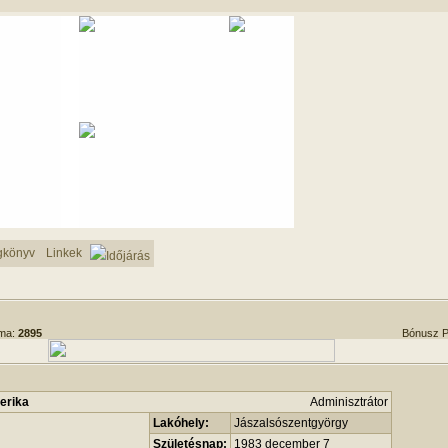
gkönyv
Linkek
Időjárás
áma:
2895
Bónusz P
terika
Adminisztrátor
Lakóhely:
Jászalsószentgyörgy
Születésnap:
1983 december 7