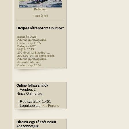
Ballagás.
+ több új kép
Utoljára létrehozott albumok:
Ballagás 2026.
Adventi gyertyagyújtá...
Családi nap 2025.
Ballagás 2025
Majális 2025
200 éves az Erzsébet ...
2025.03.14. Megemlékezés
Adventi gyertyagyújtá...
Játszótér átadás.
Családi nap 2024.
Online felhasználók
Vendég: 2
Nincs Online tag
Regisztráltak: 1,401
Legújabb tag:
Kis Ferenc
Híreink egy részét nekik
köszönhetjük: