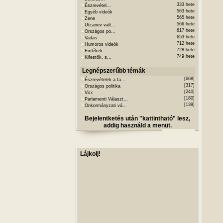
333 hete
Észrevétel...
563 hete
Egyéb videók
565 hete
Zene
566 hete
Utcanev valt...
617 hete
Országos po...
653 hete
Vadas
712 hete
Humoros videók
728 hete
Emlékek
749 hete
Kifestõk, s...
Legnépszerűbb témák
[668]
Észrevételek a fa...
[317]
Országos politika
[240]
Vicc
[180]
Parlamenti Választ...
[139]
Önkormányzati vá...
Bejelentketés után "kattintható" lesz,
addig használd a menüt.
Lájkolj!