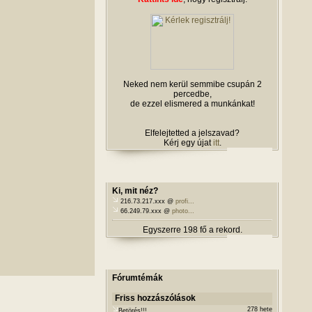
Neked nem kerül semmibe csupán 2
percedbe,
de ezzel elismered a munkánkat!
Elfelejtetted a jelszavad?
Kérj egy újat
itt
.
Ki, mit néz?
216.73.217.xxx @
profi...
66.249.79.xxx @
photo...
Egyszerre 198 fő a rekord.
Fórumtémák
Friss hozzászólások
278 hete
Betörés!!!