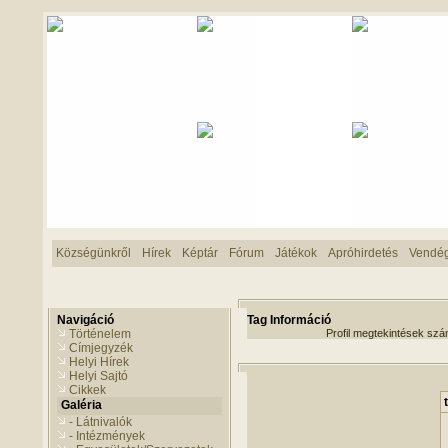
Községünkről
Hírek
Képtár
Fórum
Játékok
Apróhirdetés
Vendé
Navigáció
Tag Információ
Történelem
Profil megtekintések sz
Címjegyzék
Helyi Hírek
Helyi Sajtó
Cikkek
Galéria
- Látnivalók
- Intézmények