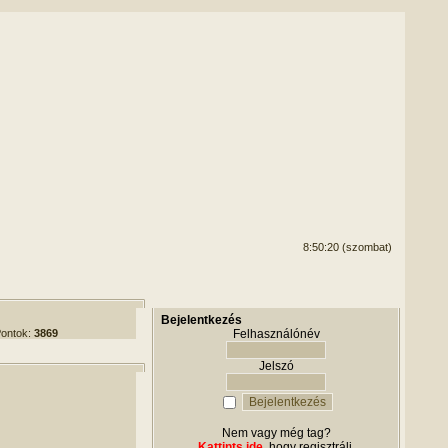
8:50:20 (szombat)
Bejelentkezés
ontok:
3869
Felhasználónév
Jelszó
Nem vagy még tag?
Kattints ide
, hogy regisztrálj.