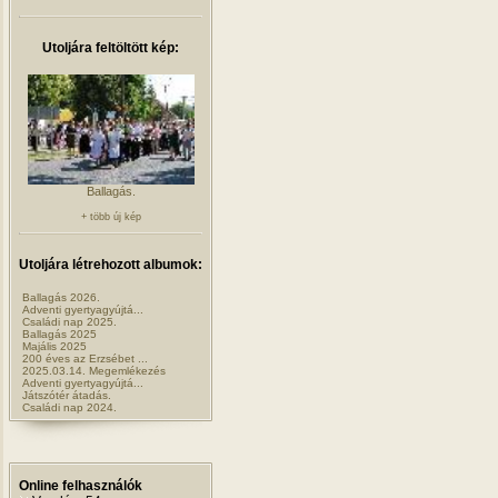
Utoljára feltöltött kép:
Ballagás.
+ több új kép
Utoljára létrehozott albumok:
Ballagás 2026.
Adventi gyertyagyújtá...
Családi nap 2025.
Ballagás 2025
Majális 2025
200 éves az Erzsébet ...
2025.03.14. Megemlékezés
Adventi gyertyagyújtá...
Játszótér átadás.
Családi nap 2024.
Online felhasználók