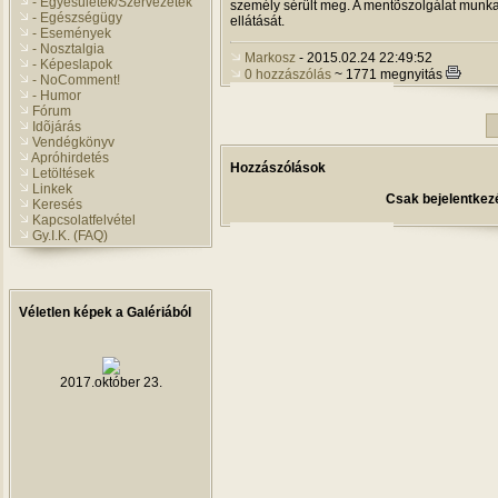
- Egyesületek/Szervezetek
személy sérült meg. A mentõszolgálat munka
- Egészségügy
ellátását.
- Események
- Nosztalgia
Markosz
- 2015.02.24 22:49:52
- Képeslapok
0 hozzászólás
~ 1771 megnyitás
- NoComment!
- Humor
Fórum
Idõjárás
Vendégkönyv
Apróhirdetés
Hozzászólások
Letöltések
Linkek
Csak bejelentkezé
Keresés
Kapcsolatfelvétel
Gy.I.K. (FAQ)
Véletlen képek a Galériából
2017.október 23.