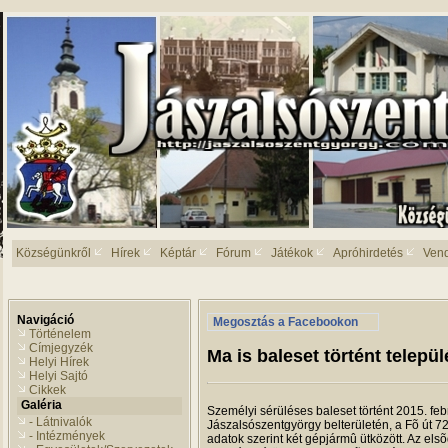
Községünkről
Hírek
Képtár
Fórum
Játékok
Apróhirdetés
Ven
Navigáció
Megosztás a Facebookon
Történelem
Címjegyzék
Ma is baleset történt telepü
Helyi Hírek
Helyi Sajtó
Cikkek
Galéria
Személyi sérüléses baleset történt 2015. fe
- Látnivalók
Jászalsószentgyörgy belterületén, a Fõ út 72
- Intézmények
adatok szerint két gépjármû ütközött. Az els