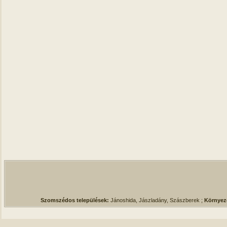
Szomszédos települések:
Jánoshida, Jászladány, Szászberek ;
Környez