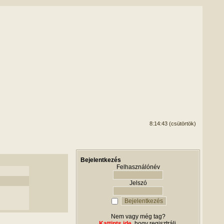
8:14:43 (csütörtök)
Bejelentkezés
Felhasználónév
Jelszó
Nem vagy még tag?
Kattints ide
, hogy regisztrálj.