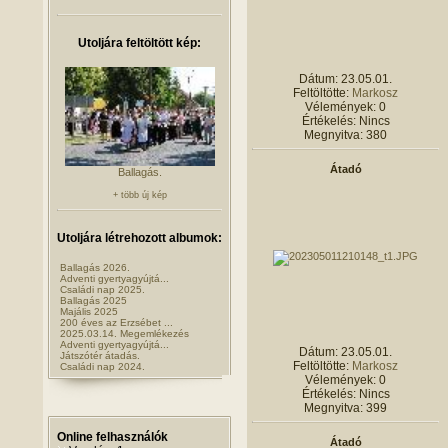
Utoljára feltöltött kép:
Dátum: 23.05.01.
Feltöltötte:
Markosz
Vélemények: 0
Értékelés: Nincs
Megnyitva: 380
Átadó
Ballagás.
+ több új kép
Utoljára létrehozott albumok:
Ballagás 2026.
Adventi gyertyagyújtá...
Családi nap 2025.
Ballagás 2025
Majális 2025
200 éves az Erzsébet ...
2025.03.14. Megemlékezés
Adventi gyertyagyújtá...
Dátum: 23.05.01.
Játszótér átadás.
Feltöltötte:
Markosz
Családi nap 2024.
Vélemények: 0
Értékelés: Nincs
Megnyitva: 399
Online felhasználók
Átadó