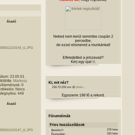
Átadó
Neked nem kerül semmibe csupán 2
percedbe,
de ezzel elismered a munkánkat!
Elfelejtetted a jelszavad?
Kérj egy újat
itt
.
átum: 23.05.01.
töltötte:
Markosz
Ki, mit néz?
Vélemények: 0
216.73.216.xxx @
photo...
rtékelés: Nincs
Megnyitva: 449
Egyszerre 198 fő a rekord.
Átadó
Fórumtémák
Friss hozzászólások
278 hete
Betörés!!!
333 hete
Észrevétel...