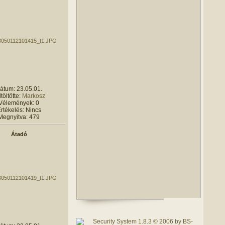
átum: 23.05.01.
töltötte:
Markosz
Vélemények: 0
rtékelés: Nincs
Megnyitva: 479
Átadó