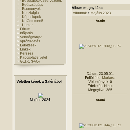
- Egyesületek/Szervezetek
- Egészségügy
Album megnyitása
- Események
- Nosztalgia
Albumok
>
Majális 2023.
- Képeslapok
- NoComment!
Átadó
- Humor
Fórum
Idõjárás
Vendégkönyv
Apróhirdetés
Letöltések
Linkek
Keresés
Kapcsolatfelvétel
Gy.I.K. (FAQ)
Dátum: 23.05.01.
Feltöltötte:
Markosz
Véletlen képek a Galériából
Vélemények: 0
Értékelés: Nincs
Megnyitva: 385
Majális 2024.
Átadó