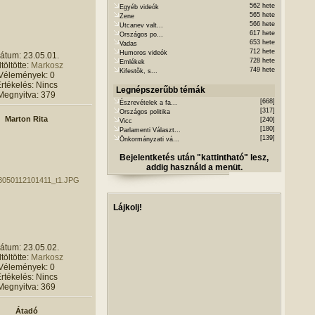
562 hete
Egyéb videók
565 hete
Zene
566 hete
Utcanev valt...
617 hete
Országos po...
653 hete
Vadas
712 hete
Humoros videók
átum: 23.05.01.
728 hete
Emlékek
töltötte:
Markosz
749 hete
Kifestõk, s...
Vélemények: 0
rtékelés: Nincs
Legnépszerűbb témák
Megnyitva: 379
[668]
Észrevételek a fa...
[317]
Országos politika
Marton Rita
[240]
Vicc
[180]
Parlamenti Választ...
[139]
Önkormányzati vá...
Bejelentketés után "kattintható" lesz,
addig használd a menüt.
Lájkolj!
átum: 23.05.02.
töltötte:
Markosz
Vélemények: 0
rtékelés: Nincs
Megnyitva: 369
Átadó