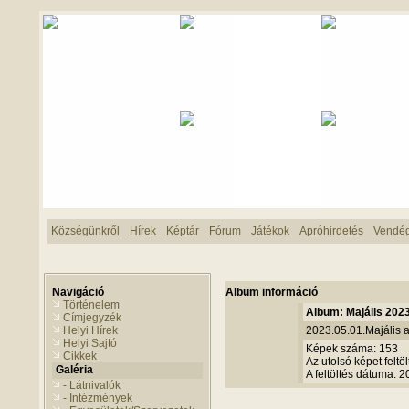
Községünkről
Hírek
Képtár
Fórum
Játékok
Apróhirdetés
Vendé
Navigáció
Album információ
Történelem
Album: Majális 2023
Címjegyzék
Helyi Hírek
2023.05.01.Majális 
Helyi Sajtó
Képek száma: 153
Cikkek
Az utolsó képet feltöl
Galéria
A feltöltés dátuma: 
- Látnivalók
- Intézmények