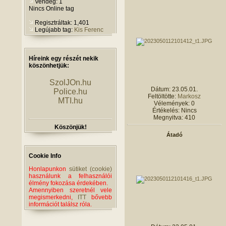
Vendég: 1
Nincs Online tag
Regisztráltak: 1,401
Legújabb tag:
Kis Ferenc
Híreink egy részét nekik
köszönhetjük:
SzolJOn.hu
Dátum: 23.05.01.
Police.hu
Feltöltötte:
Markosz
MTI.hu
Vélemények: 0
Értékelés: Nincs
Megnyitva: 410
Köszönjük!
Átadó
Cookie Info
Honlapunkon
sütiket (cookie)
használunk a felhasználói
élmény fokozása érdekében.
Amennyiben szeretnél vele
megismerkedni,
ITT
bővebb
információt találsz róla.