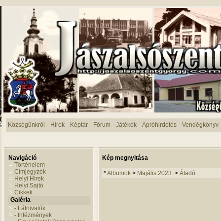
Községünkről
Hírek
Képtár
Fórum
Játékok
Apróhirdetés
Vendégkönyv
Navigáció
Kép megnyitása
Történelem
Címjegyzék
*
Albumok
>
Majális 2023.
>
Átadó
Helyi Hírek
Helyi Sajtó
Cikkek
Galéria
- Látnivalók
- Intézmények