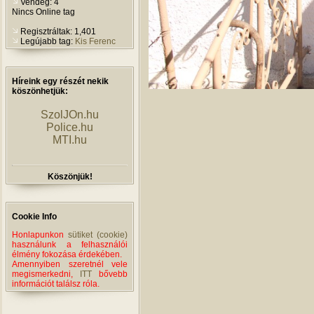
Vendég: 4
Nincs Online tag
Regisztráltak: 1,401
Legújabb tag:
Kis Ferenc
Híreink egy részét nekik
köszönhetjük:
SzolJOn.hu
Police.hu
MTI.hu
Köszönjük!
Cookie Info
Honlapunkon
sütiket (cookie)
használunk a felhasználói
élmény fokozása érdekében.
Amennyiben szeretnél vele
megismerkedni,
ITT
bővebb
információt találsz róla.