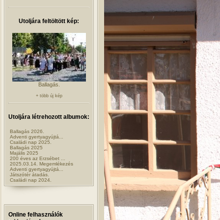
Utoljára feltöltött kép:
Ballagás.
+ több új kép
Utoljára létrehozott albumok:
Ballagás 2026.
Adventi gyertyagyújtá...
Családi nap 2025.
Ballagás 2025
Majális 2025
200 éves az Erzsébet ...
2025.03.14. Megemlékezés
Adventi gyertyagyújtá...
Játszótér átadás.
Családi nap 2024.
Online felhasználók