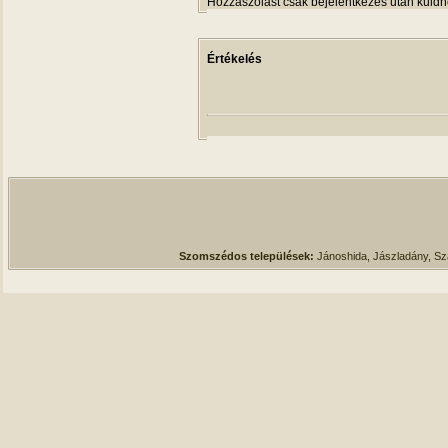
Hozzászólást csak bejelentkezés után küldh
Értékelés
Szomszédos települések:
Jánoshida, Jászladány, S